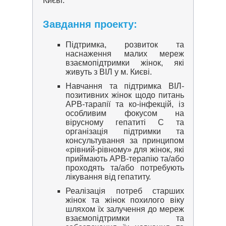
Києві.
Завдання проекту:
Підтримка, розвиток та
наснаження малих мереж
взаємопідтримки жінок, які
живуть з ВІЛ у м. Києві.
Навчання та підтримка ВІЛ-
позитивних жінок щодо питань
АРВ-тарапії та ко-інфекцій, із
особливим фокусом на
вірусному гепатиті С та
організація підтримки та
консультування за принципом
«рівний-рівному» для жінок, які
приймають АРВ-терапію та/або
проходять та/або потребують
лікування від гепатиту.
Реалізація потреб старших
жінок та жінок похилого віку
шляхом їх залучення до мереж
взаємопідтримки та