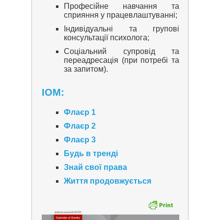
Професійне навчання та
сприяння у працевлаштуванні;
Індивідуальні та групові
консультації психолога;
Соціальний супровід та
переадресація (при потребі та
за запитом).
ІОМ:
Флаєр 1
Флаєр 2
Флаєр 3
Будь в тренді
Знай свої права
Життя продовжується