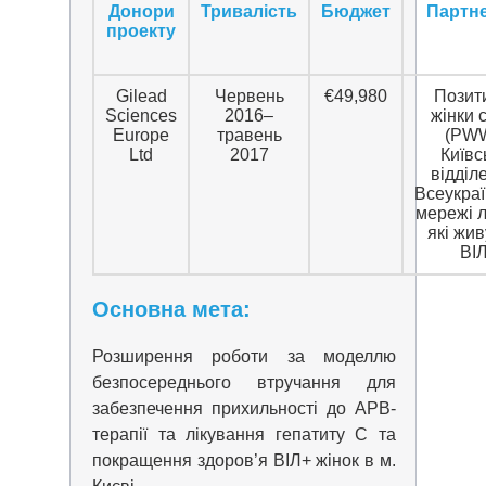
Донори
Тривалість
Бюджет
Партне
проекту
Gilead
Червень
€49,980
Позит
Sciences
2016–
жінки с
Europe
травень
(PWW
Ltd
2017
Київс
відділ
Всеукраї
мережі 
які жив
ВІ
Основна мета:
Розширення роботи за моделлю
безпосереднього втручання для
забезпечення прихильності до АРВ-
терапії та лікування гепатиту С та
покращення здоров’я ВІЛ+ жінок в м.