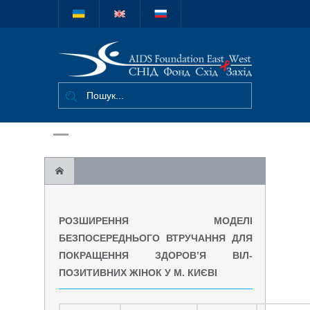
Міжнародний
благодійний
фонд "СНІД
Фонд Схід-
Захід"
Розширення моделі безпосереднього
РОЗШИРЕННЯ МОДЕЛІ
втручання для покращення здоров’я ВІЛ-
БЕЗПОСЕРЕДНЬОГО ВТРУЧАННЯ ДЛЯ
ПОКРАЩЕННЯ ЗДОРОВ’Я ВІЛ-
позитивних жінок у м. Києві
ПОЗИТИВНИХ ЖІНОК У М. КИЄВІ