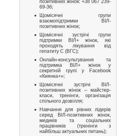
позитивних жінок: +38 067 239-
69-36;
Щомісячні групи
взаємопідтримки ВІЛ-
позитивних жінок;
Щомісячні зустрічі групи
підтримки ВІЛ+ жінок, які
проходять лікування від
гепатиту С (ВГС);
Онлайн-консультування та
підтримка ВІЛ+ жінок у
секретній групі у Facebook
«Киянка+»;
Щомісячні зустрічі ВІЛ-
позитивних жінок – майстер-
класи, тренінги, організація
спільного дозвілля;
Навчання для рівних лідерів
серед ВІЛ-позитивних жінок,
медиків та соціальних
працівників (тренінги з
найбільш актуальних питань);