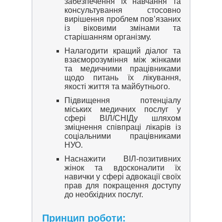
забезпечення їх навчання та
консультування стосовно
вирішення проблем пов’язаних
із віковими змінами та
старішанням організму.
Налагодити кращий діалог та
взаєморозуміння між жінками
та медичними працівниками
щодо питань їх лікування,
якості життя та майбутнього.
Підвищення потенціалу
міських медичних послуг у
сфері ВІЛ/СНІДу шляхом
зміцнення співпраці лікарів із
соціальними працівниками
НУО.
Наснажити ВІЛ-позитивних
жінок та вдосконалити їх
навички у сфері адвокації своїх
прав для покращення доступу
до необхідних послуг.
Принцип роботи: