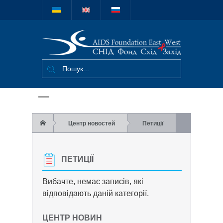
Міжнародний
благодійний
фонд "СНІД
Фонд Схід-
Захід"
Центр новостей
Петиції
ПЕТИЦІЇ
Вибачте, немає записів, які
відповідають даній категорії.
ЦЕНТР НОВИН