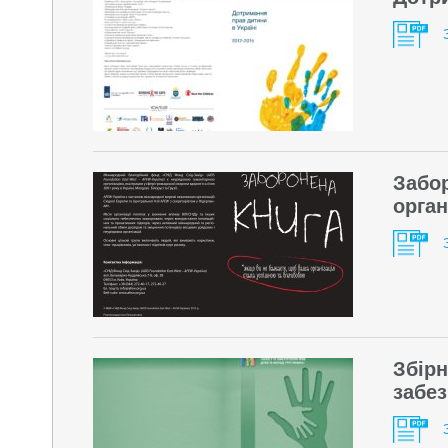
Забор
орган
Збірн
забез