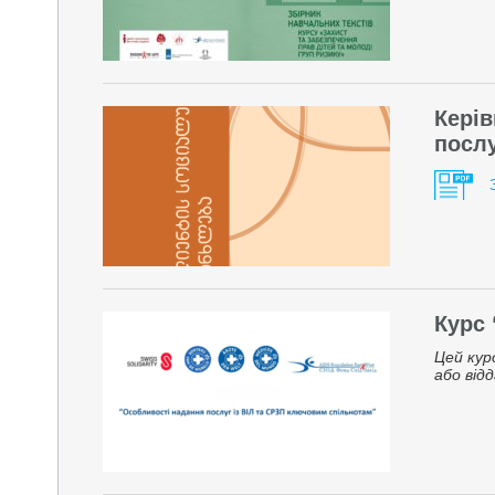
Керів
посл
Курс 
Цей кур
або від