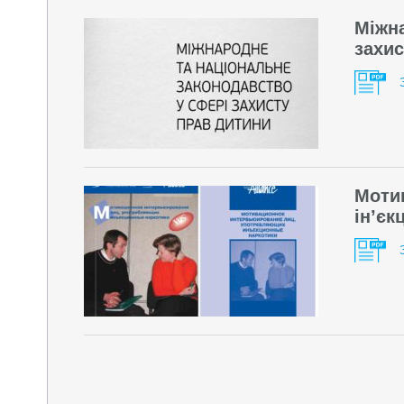
Міжна
захис
Мотив
ін’єк