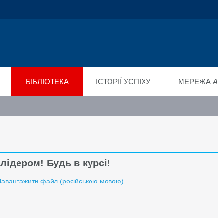
ійний фонд
ід"
БІБЛІОТЕКА
ІСТОРІЇ УСПІХУ
МЕРЕЖА
A
лідером! Будь в курсі!
Завантажити файл (російською мовою)