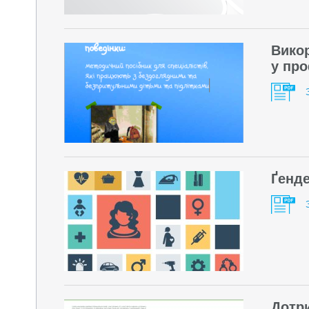
Викор
у про
Ґенде
Дотри