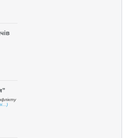
чів
м”
онфлікту
лі…)