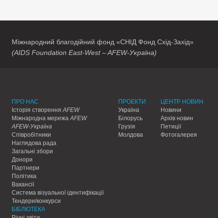
Міжнародний благодійний фонд «СНІД Фонд Схід-Захід»
(AIDS Foundation East-West – AFEW-Україна)
ПРО НАС
ПРОЕКТИ
ЦЕНТР НОВИН
Історія створення
AFEW
Україна
Новини
Міжнародна мережа
AFEW
Білорусь
Архів новин
AFEW-Україна
Грузія
Петиції
Співробітники
Молдова
Фотогалерея
Наглядова рада
Загальні збори
Донори
Партнери
Політика
Вакансії
Система візуальної ідентифікації
Тендери/конкурси
БІБЛІОТЕКА
Річні звіти