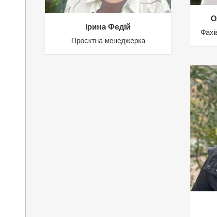
О
Ірина Федій
Фахів
Проєктна менеджерка