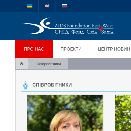
Міжнародний благод
"СНІД Фонд Схід-Зах
ПРО НАС
ПРОЕКТИ
ЦЕНТР НОВИН
Співробітники
СПІВРОБІТНИКИ