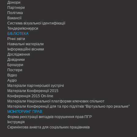
Донори
Партнери
Політика
Вакансії
Система візуальної ідентифікації
Тендери/конкурси
БІБЛІОТЕКА
Річні звіти
Навчальні матеріали
Інформаційні вісники
Дослідження
Довідники
Брошури
Постери
Відео
Аудіо
Матеріали партнерської зустрічі
Матеріали Конференції 2015
Конференція 2015 On-line
Матеріали Національної платформи ключових спільнот
Матеріали Конференції для та про підлітків “Віртуально про реальне”
МОНІТОРИНГ ПРАВ
Форма реєстрації випадків порушення прав ПГР
Інструкція
Скринінгова анкета для соціальних працівників