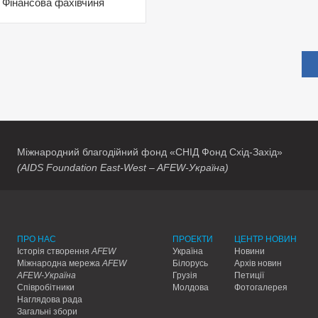
Фінансова фахівчиня
Міжнародний благодійний фонд «СНІД Фонд Схід-Захід»
(AIDS Foundation East-West – AFEW-Україна)
ПРО НАС
ПРОЕКТИ
ЦЕНТР НОВИН
Історія створення
AFEW
Україна
Новини
Міжнародна мережа
AFEW
Білорусь
Архів новин
AFEW-Україна
Грузія
Петиції
Співробітники
Молдова
Фотогалерея
Наглядова рада
Загальні збори