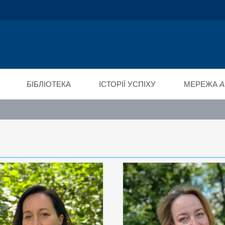
ійний фонд
ід"
БІБЛІОТЕКА
ІСТОРІЇ УСПІХУ
МЕРЕЖА
A