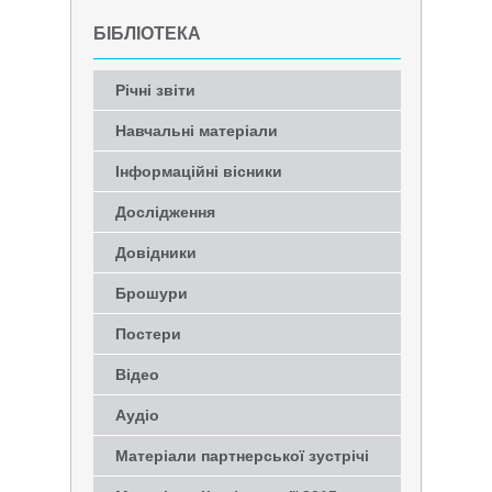
БІБЛІОТЕКА
Річні звіти
Навчальні матеріали
Інформаційні вісники
Дослідження
Довідники
Брошури
Постери
Відео
Аудіо
Матеріали партнерської зустрічі