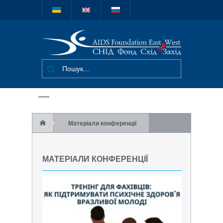
Міжнародний
благодійний
фонд "СНІД
Фонд Схід-
Захід"
Матеріали конференції
МАТЕРІАЛИ КОНФЕРЕНЦІЇ