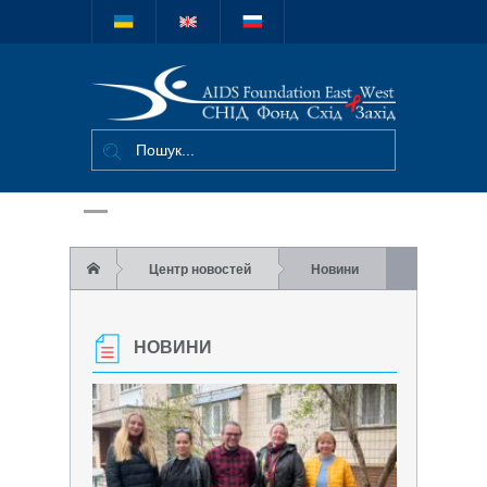
Міжнародний
благодійний
фонд "СНІД
Фонд Схід-
Захід"
Центр новостей
Новини
НОВИНИ