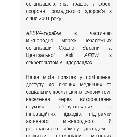
організацією, яка працює у сфері
охорони громадського здоров’я з
січня 2001 року.
AFEW
–
Україна
є частиною
міжнародної мережі незалежних
організацій Східної Європи та
Центральної Азії
AFEW
з
секретаріатом у Нідерландах.
Наша місія полягає у поліпшенні
доступу до якісних медичних та
соціальних послуг для ключових груп
населення через використання
науково обґрунтованих та
інноваційних підходів, підтримки
активного міжнародного й
регіонального обміну досвідом і
розвитку потенціалу місцевих