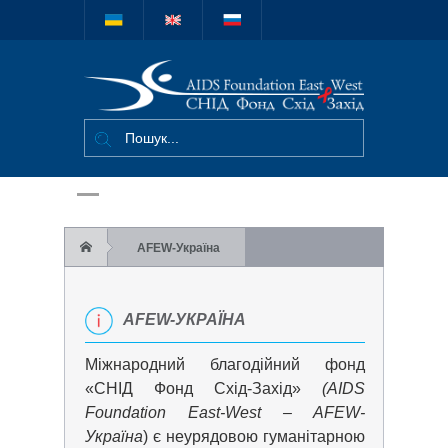
Міжнародний
благодійний
фонд "СНІД
Фонд Схід-
Захід"
AFEW-Україна
AFEW-УКРАЇНА
Міжнародний благодійний фонд
«СНІД Фонд Схід-Захід»
(AIDS
Foundation East-West – AFEW-
Україна
) є неурядовою гуманітарною