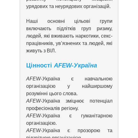
урядових та неурядових організацій.
Наші основні цільові групи
включають підлітків груп ризику,
людей, які вживають наркотики, секс-
працівників, ув’язнених та людей, які
живуть з ВІЛ.
Цінності
AFEW-Україна
AFEW-Україна
є навчальною
організацією у найширшому
розумінні цього слова.
AFEW-Україна
зміцнює потенціал
професіоналів регіону.
AFEW-Україна
є гуманітарною
організацією.
AFEW-Україна
є прозорою та
підзвітною організацією.