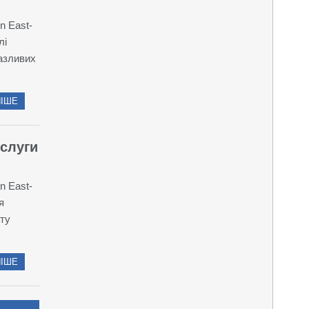
n East-
лі
разливих
ІШЕ
слуги
n East-
я
кту
ІШЕ