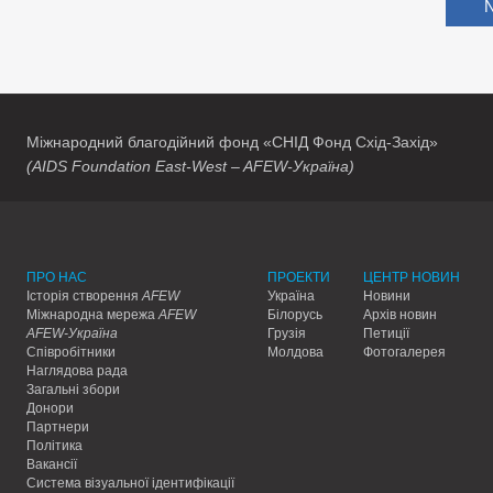
N
Міжнародний благодійний фонд «СНІД Фонд Схід-Захід»
(AIDS Foundation East-West – AFEW-Україна)
ПРО НАС
ПРОЕКТИ
ЦЕНТР НОВИН
Історія створення
AFEW
Україна
Новини
Міжнародна мережа
AFEW
Білорусь
Архів новин
AFEW-Україна
Грузія
Петиції
Співробітники
Молдова
Фотогалерея
Наглядова рада
Загальні збори
Донори
Партнери
Політика
Вакансії
Система візуальної ідентифікації