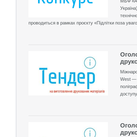
МБФ «Ал
Україна
технічн
проводиться в рамках проєкту «Підлітки поза уваго
Огол
друко
Міжнаро
West — 
полігра
доступу
Огол
друко