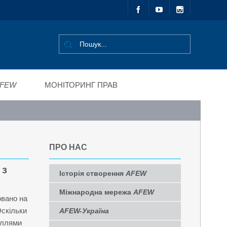
FEW
МОНІТОРИНГ ПРАВ
ПРО НАС
 з
Історія створення
AFEW
Міжнародна мережа
AFEW
овано на
Оскільки
AFEW-Україна
иллями