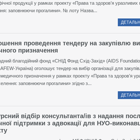
фічної продукції у рамках проекту «Права та здоров’я уразливих 
ня: заповнюючи прогалини». № лоту Назва...
ДЕТАЛЬН
ошення проведення тендеру на закупівлю ви
чного призначення
дний благодійний фонд «СНІД Фонд Схід-Захід» (AIDS Foundatio
AFEW-Україна) оголошує тендер на вибір організації для закупів
 медичного призначення у рамках проекту «Права та здоров’я у
селення: заповнюючи прогалини» згідно з...
ДЕТАЛЬН
рсний відбір консультанта/ів з надання пос
чної підтримки з адвокації для НУО-виконав
кту