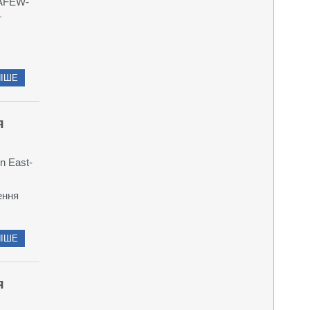
(AFEW-
г
ІШЕ
я
n East-
ення
ІШЕ
я