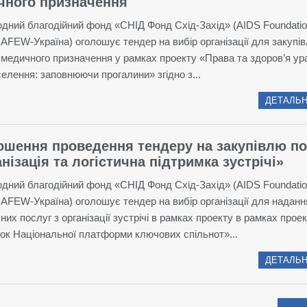
чного призначення
дний благодійний фонд «СНІД Фонд Схід-Захід» (AIDS Foundatio
AFEW-Україна) оголошує тендер на вибір організації для закупів
 медичного призначення у рамках проекту «Права та здоров’я у
селення: заповнюючи прогалини» згідно з...
ДЕТАЛЬН
ошення проведення тендеру на закупівлю по
нізація та логістична підтримка зустрічі»
дний благодійний фонд «СНІД Фонд Схід-Захід» (AIDS Foundatio
AFEW-Україна) оголошує тендер на вибір організації для наданн
чних послуг з організації зустрічі в рамках проекту в рамках прое
ок Національної платформи ключових спільнот»...
ДЕТАЛЬН