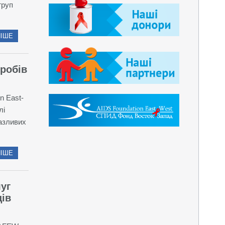
груп
ІШЕ
робів
n East-
лі
разливих
ІШЕ
луг
ців