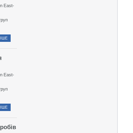
n East-
груп
ІШЕ
я
n East-
груп
ІШЕ
робів