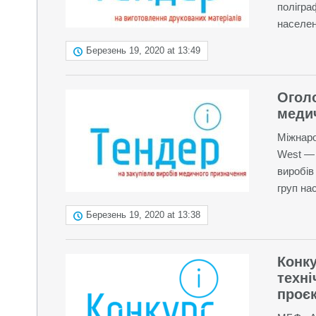
полігра
населен
Березень 19, 2020 at 13:49
Огол
меди
Міжнаро
West — 
виробів
груп на
Березень 19, 2020 at 13:38
Конку
техні
проє