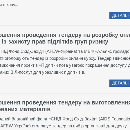
 цікаву...
ДЕТАЛЬН
ошення проведення тендеру на розробку он
 із захисту прав підлітків груп ризику
ІД Фонд Схід-Захід» (AFEW-Україна) та МБФ «Альянс громадс
я» оголошують тендер із розробки онлайн курсу. Тендер здійсню
виконання проєктів «Підлітки поза увагою: покращення доступу 
аних ВІЛ-послуг для уразливих підлітків в...
ДЕТАЛЬН
ошення проведення тендеру на виготовленн
ваних матеріалів
дний благодійний фонд «СНІД Фонд Схід-Захід» (AIDS Foundatio
AFEW-Україна) оголошує тендер на вибір організації для друку