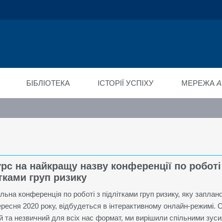
ійний фонд
ід"
БІБЛІОТЕКА
ІСТОРІЇ УСПІХУ
МЕРЕЖА
A
рс на найкращу назву конференції по роботі
тками груп ризику
льна конференція по роботі з підлітками груп ризику, яку заплан
ересня 2020 року, відбудеться в інтерактивному онлайн-режимі. 
й та незвичний для всіх нас формат, ми вирішили спільними зус