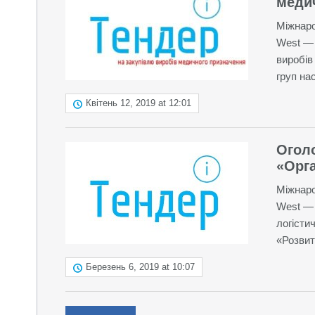
меди
Міжнаро
West — 
виробів
груп на
Квітень 12, 2019 at 12:01
Огол
«Орга
Міжнаро
West — 
логісти
«Розвит
Березень 6, 2019 at 10:07