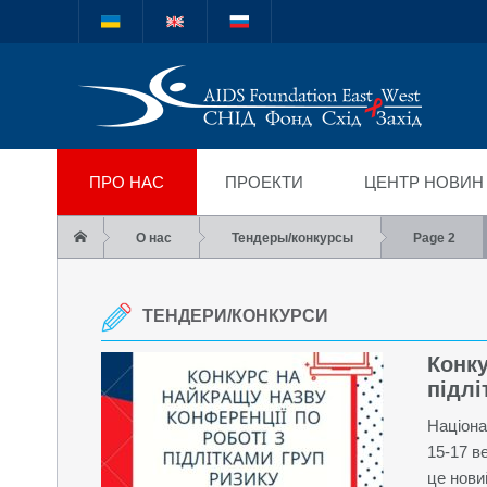
Міжнародний благод
"СНІД Фонд Схід-Зах
ПРО НАС
ПРОЕКТИ
ЦЕНТР НОВИН
О нас
Тендеры/конкурсы
Page 2
ТЕНДЕРИ/КОНКУРСИ
Конку
підлі
Націона
15-17 в
це нови