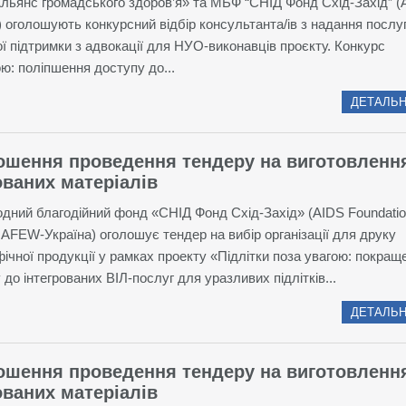
ьянс громадського здоров’я» та МБФ “СНІД Фонд Схід-Захід” 
) оголошують конкурсний відбір консультанта/ів з надання послу
ої підтримки з адвокації для НУО-виконавців проєкту. Конкурс
ю: поліпшення доступу до...
ДЕТАЛЬН
ошення проведення тендеру на виготовленн
ваних матеріалів
дний благодійний фонд «СНІД Фонд Схід-Захід» (AIDS Foundatio
AFEW-Україна) оголошує тендер на вибір організації для друку
фічної продукції у рамках проекту «Підлітки поза увагою: покращ
 до інтегрованих ВІЛ-послуг для уразливих підлітків...
ДЕТАЛЬН
ошення проведення тендеру на виготовленн
ваних матеріалів