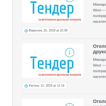
Міжнаро
West — 
полігра
населен
Вересень 20, 2019 at 15:09
Огол
друко
Міжнаро
West — 
полігра
населен
Квітень 12, 2019 at 12:14
Огол