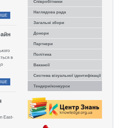
Співробітники
Наглядова рада
ІШЕ
Загальні збори
Донори
лайн
Партнери
ького
Політика
ється в
до
Вакансії
Система візуальної ідентифікації
ІШЕ
Тендери/конкурси
я
n East-