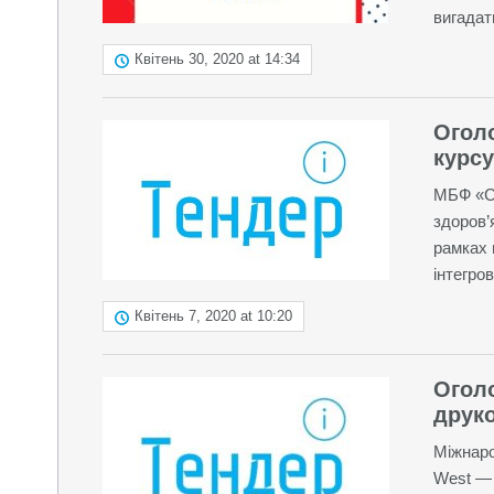
вигадати
Квітень 30, 2020 at 14:34
Огол
курсу
МБФ «СН
здоров’
рамках 
інтегров
Квітень 7, 2020 at 10:20
Огол
друко
Міжнаро
West — 