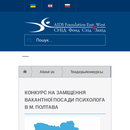
Міжнародний
благодійний
фонд "СНІД
Фонд Схід-
Захід"
About us
Тендеры/конкурсы
Конкурс на заміщення вакантної посади
КОНКУРС НА ЗАМІЩЕННЯ
психолога в м. Полтава
ВАКАНТНОЇ ПОСАДИ ПСИХОЛОГА
В М. ПОЛТАВА