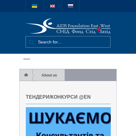
Міжнародний
благодійний
фонд "СНІД
Фонд Схід-
Захід"
About us
Тендери/конкурси @en
ТЕНДЕРИ/КОНКУРСИ @EN