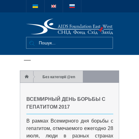
Міжнародний
благодійний
фонд "СНІД
Фонд Схід-
Захід"
Без категорії @en
Всемирный день борьбы с гепатитом 2017
ВСЕМИРНЫЙ ДЕНЬ БОРЬБЫ С
ГЕПАТИТОМ 2017
В рамках Всемирного дня борьбы с
гепатитом, отмечаемого ежегодно 28
июля, люди в разных странах