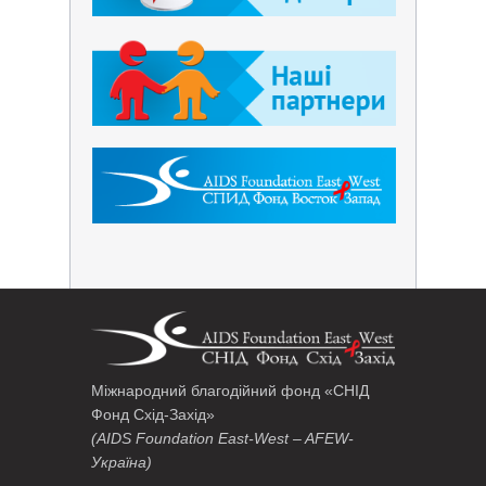
Міжнародний благодійний фонд «СНІД
Фонд Схід-Захід»
(AIDS Foundation East-West – AFEW-
Україна)