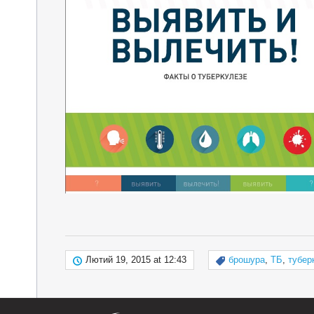
Лютий 19, 2015 at 12:43
брошура
,
ТБ
,
тубер