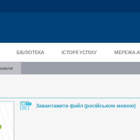
ійний фонд
ід"
БІБЛІОТЕКА
ІСТОРІЇ УСПІХУ
МЕРЕЖА
A
кувати!
Завантажити файл (російською мовою)