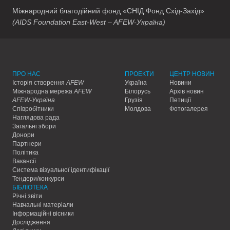
Міжнародний благодійний фонд «СНІД Фонд Схід-Захід»
(AIDS Foundation East-West – AFEW-Україна)
ПРО НАС
ПРОЕКТИ
ЦЕНТР НОВИН
Історія створення
AFEW
Україна
Новини
Міжнародна мережа
AFEW
Білорусь
Архів новин
AFEW-Україна
Грузія
Петиції
Співробітники
Молдова
Фотогалерея
Наглядова рада
Загальні збори
Донори
Партнери
Політика
Вакансії
Система візуальної ідентифікації
Тендери/конкурси
БІБЛІОТЕКА
Річні звіти
Навчальні матеріали
Інформаційні вісники
Дослідження