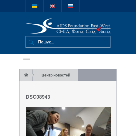
Міжнародний
благодійний
фонд "СНІД
Фонд Схід-
Захід"
Центр новостей
У Києві пройшов семінар з контекстуалізації
DSC08943
програми Journey4Life
DSC08943