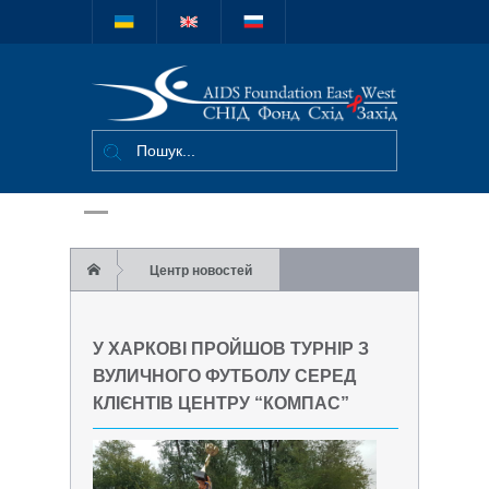
Міжнародний
благодійний
фонд "СНІД
Фонд Схід-
Захід"
Центр новостей
У Харкові пройшов турнір з вуличного
У ХАРКОВІ ПРОЙШОВ ТУРНІР З
футболу серед клієнтів центру “Компас”
ВУЛИЧНОГО ФУТБОЛУ СЕРЕД
КЛІЄНТІВ ЦЕНТРУ “КОМПАС”