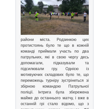
райони міста. Родзинкою цих
протистоянь було те що в кожній
команді приймали участь по два
патрульних, які в свою чергу десь
допомагали, підказували та
підсилювали гру. Однією із
мотивуючих складових було те, що
переможець турніру зустрінеться зі
збірною командою Патрульної
поліції. Інтрига була збережена
майже до останнього матчу, і вже в
останній грі стало відомо, що з