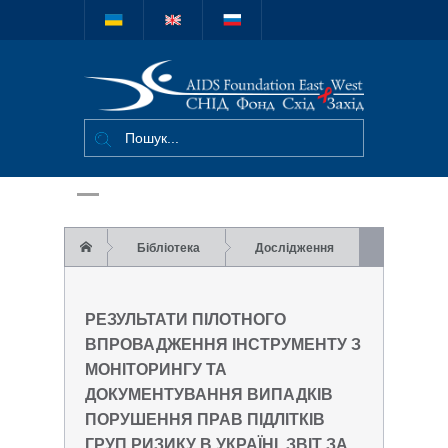
Міжнародний
благодійний
фонд "СНІД
Фонд Схід-
Захід"
Бібліотека
Дослідження
Результати пілотного впровадження
РЕЗУЛЬТАТИ ПІЛОТНОГО
інструменту з моніторингу та
ВПРОВАДЖЕННЯ ІНСТРУМЕНТУ З
МОНІТОРИНГУ ТА
документування випадків порушення прав
ДОКУМЕНТУВАННЯ ВИПАДКІВ
підлітків груп ризику в Україні. Звіт за 2017
ПОРУШЕННЯ ПРАВ ПІДЛІТКІВ
ГРУП РИЗИКУ В УКРАЇНІ. ЗВІТ ЗА
рік