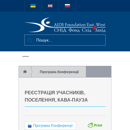
Міжнародний
благодійний
фонд "СНІД
Фонд Схід-
Захід"
Програма Конференції
Реєстрація учасників, поселення, кава-
РЕЄСТРАЦІЯ УЧАСНИКІВ,
пауза
ПОСЕЛЕННЯ, КАВА-ПАУЗА
Програма Конференції