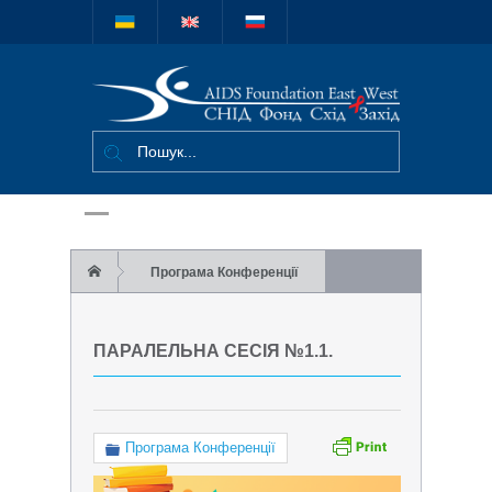
Міжнародний
благодійний
фонд "СНІД
Фонд Схід-
Захід"
Програма Конференції
Паралельна сесія №1.1.
ПАРАЛЕЛЬНА СЕСІЯ №1.1.
Програма Конференції