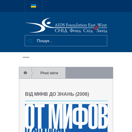
Міжнародний
благодійний
фонд "СНІД
Фонд Схід-
Захід"
Річні звіти
2006 – Від міфів до знань
ВІД МІФІВ ДО ЗНАНЬ (2006)
Від міфів до знань (2006)