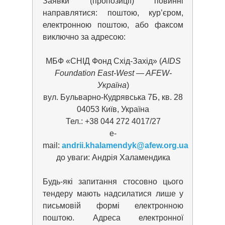
Заявки (пропозиції) повинні
направлятися: поштою, кур’єром,
електронною поштою, або факсом
виключно за адресою:
МБФ «СНІД Фонд Схід-Захід» (
AIDS
Foundation East-West — AFEW-
Україна
)
вул. Бульварно-Кудрявська 7Б, кв. 28
04053 Київ, Україна
Тел.: +38 044 272 4017/27
e-
mail:
andrii.khalamendyk@afew.org.ua
до уваги: Андрія Халамендика
Будь-які запитання стосовно цього
тендеру мають надсилатися лише у
письмовій формі електронною
поштою. Адреса електронної