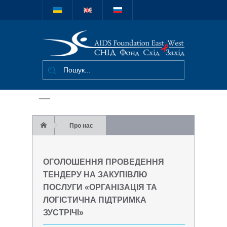
Міжнародний
благодійний
фонд "СНІД
Фонд Схід-
Захід"
Про нас
Оголошення проведення тендеру на
ОГОЛОШЕННЯ ПРОВЕДЕННЯ
закупівлю послуги «Організація та
ТЕНДЕРУ НА ЗАКУПІВЛЮ
ПОСЛУГИ «ОРГАНІЗАЦІЯ ТА
логістична підтримка зустрічі»
ЛОГІСТИЧНА ПІДТРИМКА
ЗУСТРІЧІ»