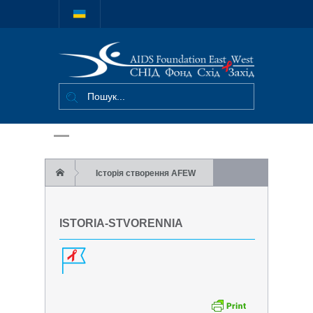
Міжнародний
благодійний
фонд "СНІД
Фонд Схід-
Захід"
Історія створення AFEW
istoria-stvorennia
ISTORIA-STVORENNIA