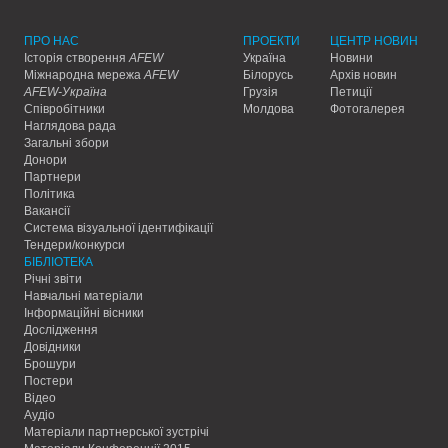
ПРО НАС
ПРОЕКТИ
ЦЕНТР НОВИН
Історія створення
AFEW
Україна
Новини
Міжнародна мережа
AFEW
Білорусь
Архів новин
AFEW-Україна
Грузія
Петиції
Співробітники
Молдова
Фотогалерея
Наглядова рада
Загальні збори
Донори
Партнери
Політика
Вакансії
Система візуальної ідентифікації
Тендери/конкурси
БІБЛІОТЕКА
Річні звіти
Навчальні матеріали
Інформаційні вісники
Дослідження
Довідники
Брошури
Постери
Відео
Аудіо
Матеріали партнерської зустрічі