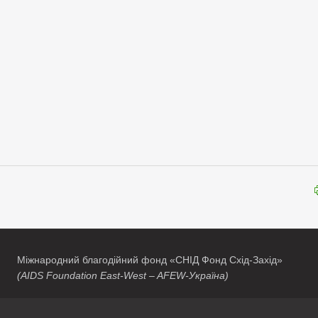
Міжнародний благодійний фонд «СНІД Фонд Схід-Захід»
(AIDS Foundation East-West – AFEW-Україна)