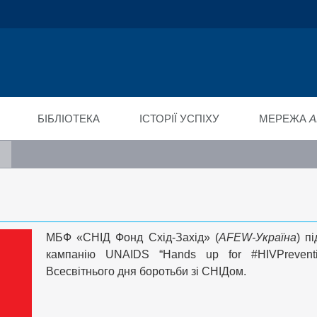
ійний фонд
ід"
БІБЛІОТЕКА
ІСТОРІЇ УСПІХУ
МЕРЕЖА
A
МБФ «СНІД Фонд Схід-Захід» (
AFEW-Україна
) п
кампанію UNAIDS “Hands up for #HIVPrevent
Всесвітнього дня боротьби зі СНІДом.