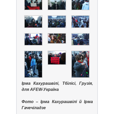
Ірма Кахурашвілі, Тбілісі, Грузія,
для AFEW-Україна
Фото – Ірма Кахурашвілі й Ірма
Гачечіладзе