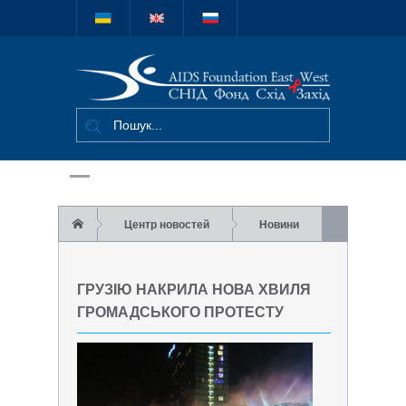
Міжнародний
благодійний
фонд "СНІД
Фонд Схід-
Захід"
Центр новостей
Новини
Грузію накрила нова хвиля громадського
ГРУЗІЮ НАКРИЛА НОВА ХВИЛЯ
протесту
ГРОМАДСЬКОГО ПРОТЕСТУ