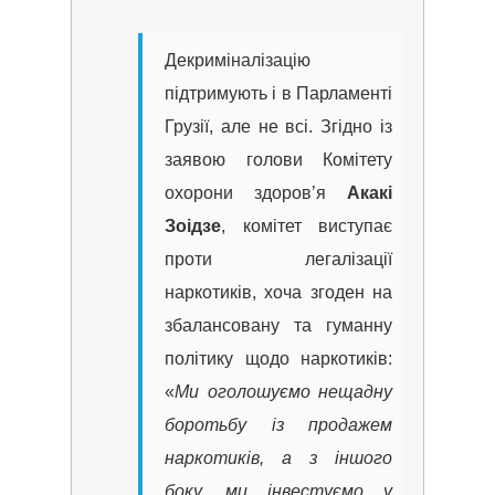
Декриміналізацію
підтримують і в Парламенті
Грузії, але не всі. Згідно із
заявою голови Комітету
охорони здоров’я
Акакі
Зоідзе
, комітет виступає
проти легалізації
наркотиків, хоча згоден на
збалансовану та гуманну
політику щодо наркотиків:
«
Ми оголошуємо нещадну
боротьбу із продажем
наркотиків, а з іншого
боку, ми інвестуємо у