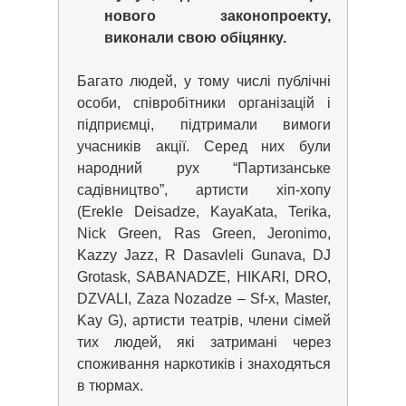
нового законопроекту,
виконали свою обіцянку.
Багато людей, у тому числі публічні
особи, співробітники організацій і
підприємці, підтримали вимоги
учасників акції. Серед них були
народний рух “Партизанське
садівництво”, артисти хіп-хопу
(Erekle Deisadze, KayaKata, Terika,
Nick Green, Ras Green, Jeronimo,
Kazzy Jazz, R Dasavleli Gunava, DJ
Grotask, SABANADZE, HIKARI, DRO,
DZVALI, Zaza Nozadze – Sf-x, Master,
Kay G), артисти театрів, члени сімей
тих людей, які затримані через
споживання наркотиків і знаходяться
в тюрмах.