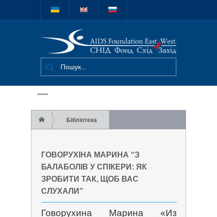
Міжнародний
благодійний
фонд "СНІД
Фонд Схід-
Захід"
Бібліотека
Говорухіна Марина “З балаболів у спікери:
ГОВОРУХІНА МАРИНА “З
як зробити так, щоб вас слухали”
БАЛАБОЛІВ У СПІКЕРИ: ЯК
ЗРОБИТИ ТАК, ЩОБ ВАС
СЛУХАЛИ”
Говорухина Марина «Из