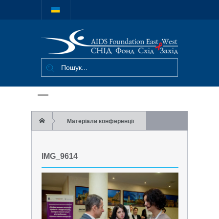
Міжнародний
благодійний
фонд "СНІД
Фонд Схід-
Захід"
Матеріали конференції
Фото
IMG_9614
Фото 1 дня работы Конференции
IMG_9614