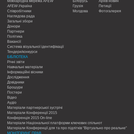
Міжнародна мережа
AFEW
Білорусь
Архів новин
AFEW-Україна
Грузія
Петиції
Співробітники
Молдова
Фотогалерея
Наглядова рада
Загальні збори
Донори
Партнери
Політика
Вакансії
Система візуальної ідентифікації
Тендери/конкурси
БІБЛІОТЕКА
Річні звіти
Навчальні матеріали
Інформаційні вісники
Дослідження
Довідники
Брошури
Постери
Відео
Аудіо
Матеріали партнерської зустрічі
Матеріали Конференції 2015
Конференція 2015 On-line
Матеріали Національної платформи ключових спільнот
Матеріали Конференції для та про підлітків “Віртуально про реальне”
МОНІТОРИНГ ПРАВ