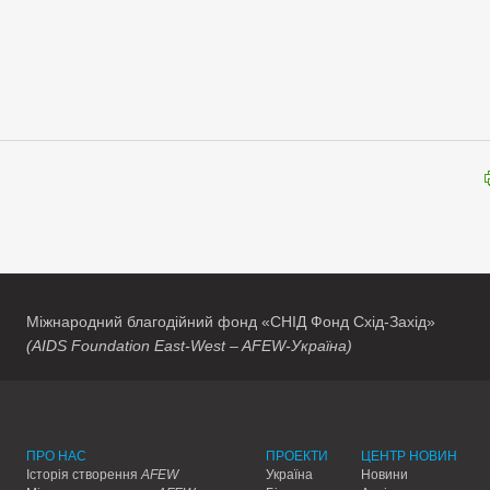
Міжнародний благодійний фонд «СНІД Фонд Схід-Захід»
(AIDS Foundation East-West – AFEW-Україна)
ПРО НАС
ПРОЕКТИ
ЦЕНТР НОВИН
Історія створення
AFEW
Україна
Новини