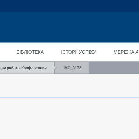
ійний фонд
ід"
БІБЛІОТЕКА
ІСТОРІЇ УСПІХУ
МЕРЕЖА
A
 дня работы Конференции
IMG_0172