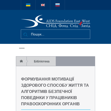
Міжнародний
благодійний
фонд "СНІД
Фонд Схід-
Захід"
Бібліотека
Навчальні матеріали
ФОРМУВАННЯ МОТИВАЦІЇ
Формування мотивації здорового способу
ЗДОРОВОГО СПОСОБУ ЖИТТЯ ТА
АЛГОРИТМІВ БЕЗПЕЧНОЇ
життя та алгоритмів безпечної поведінки у
ПОВЕДІНКИ У ПРАЦІВНИКІВ
працівників правоохоронних органів
ПРАВООХОРОННИХ ОРГАНІВ