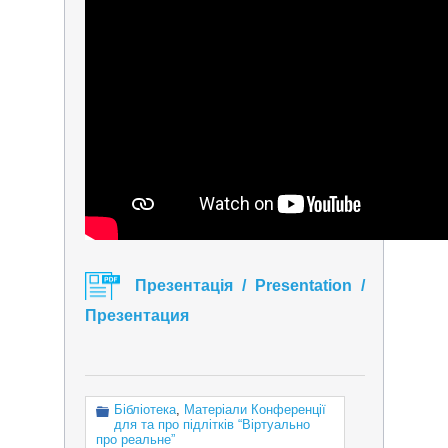
Презентація / Presentation /
Презентация
Бібліотека
,
Матеріали Конференції
для та про підлітків “Віртуально
про реальне”