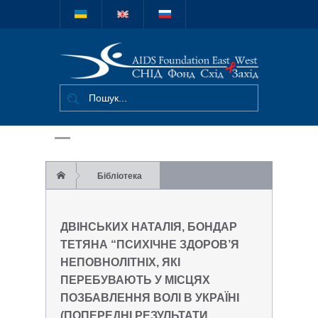
Міжнародний
благодійний
фонд "СНІД
Фонд Схід-
Захід"
Бібліотека
Двінських Наталія, Бондар Тетяна
ДВІНСЬКИХ НАТАЛІЯ, БОНДАР
“Психічне здоров’я неповнолітніх, які
ТЕТЯНА “ПСИХІЧНЕ ЗДОРОВ’Я
НЕПОВНОЛІТНІХ, ЯКІ
перебувають у місцях позбавлення волі в
ПЕРЕБУВАЮТЬ У МІСЦЯХ
Україні (попередні результати
ПОЗБАВЛЕННЯ ВОЛІ В УКРАЇНІ
(ПОПЕРЕДНІ РЕЗУЛЬТАТИ
дослідження)”