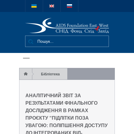
Міжнародний
благодійний
фонд "СНІД
Фонд Схід-
Захід"
Бібліотека
Аналітичний звіт за результатами
АНАЛІТИЧНИЙ ЗВІТ ЗА
фінального дослідження в рамках проєкту
РЕЗУЛЬТАТАМИ ФІНАЛЬНОГО
ДОСЛІДЖЕННЯ В РАМКАХ
“Підлітки поза увагою: поліпшення доступу
ПРОЄКТУ “ПІДЛІТКИ ПОЗА
до інтегрованих ВІЛ-сервісних послуг для
УВАГОЮ: ПОЛІПШЕННЯ ДОСТУПУ
ДО ІНТЕГРОВАНИХ ВІЛ-
вразливих підлітків в Україні” 2021