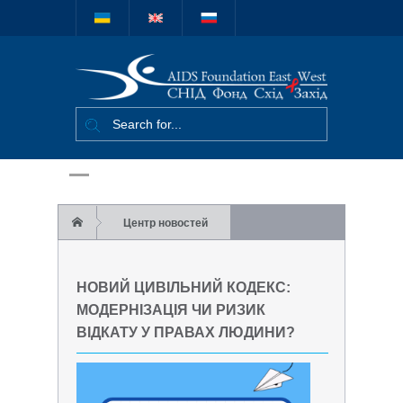
Міжнародний
благодійний
фонд "СНІД
Фонд Схід-
Захід"
Центр новостей
Новий Цивільний кодекс: модернізація чи
НОВИЙ ЦИВІЛЬНИЙ КОДЕКС:
ризик відкату у правах людини?
МОДЕРНІЗАЦІЯ ЧИ РИЗИК
ВІДКАТУ У ПРАВАХ ЛЮДИНИ?