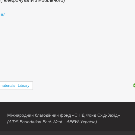
 (телефонувати з мобільного)
e/
materials
,
Library
Міжнародний благодійний фонд «СНІД Фонд Схід-Захід»
(AIDS Foundation East-West – AFEW-Україна)