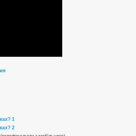
ция
ках? 1
ках? 2