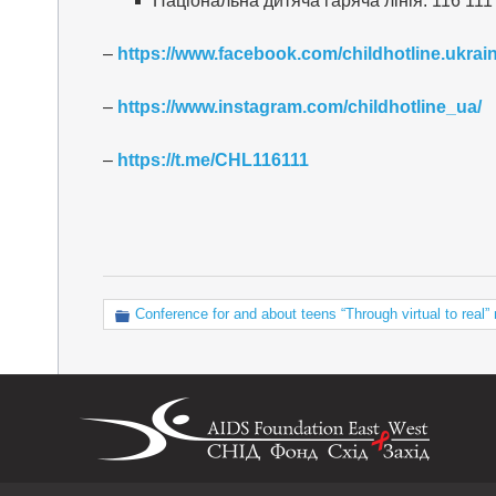
Національна дитяча гаряча лінія: 116 111
–
https://www.facebook.com/childhotline.ukrain
–
https://www.instagram.com/childhotline_ua/
–
https://t.me/CHL116111
Conference for and about teens “Through virtual to real” 