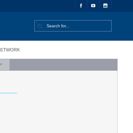
ETWORK
p”