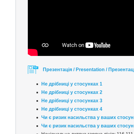
Презентація / Presentation / Презента
Не дрібниці у стосунках 1
Не дрібниці у стосунках 2
Не дрібниці у стосунках 3
Не дрібниці у стосунках 4
Чи є ризик насильства у ваших стосун
Чи є ризик насильства у ваших стосун