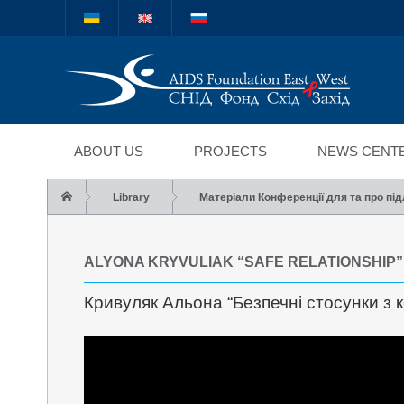
Міжнародний благод
"СНІД Фонд Схід-Зах
ABOUT US
PROJECTS
NEWS CENT
Library
Матеріали Конференції для та про під
ALYONA KRYVULIAK “SAFE RELATIONSHIP”
Кривуляк Альона “Безпечні стосунки з