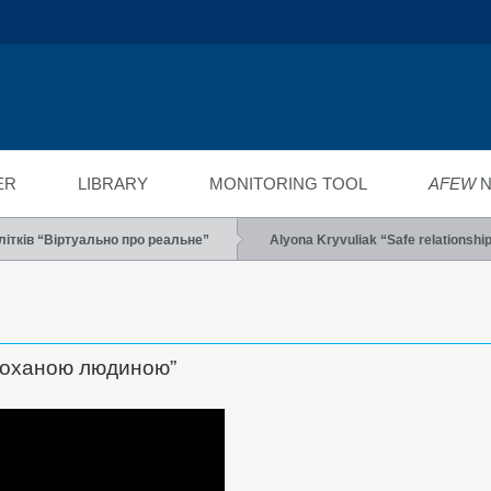
ійний фонд
ід"
ER
LIBRARY
MONITORING TOOL
AFEW
N
літків “Віртуально про реальне”
Alyona Kryvuliak “Safe relationshi
 коханою людиною”