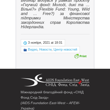
Вебінар відбувся у рамках проєкту
«Гнучкий фонд: Молоді, дикі та …
Вільні?» (Flexible Fund: Young, Wild
and … Free?) за фінансової
підтримки Міністерства
закордонних справ Королівства
Нідерландів.
3 ноября, 2021 at 18:01
Видео
,
Новости
,
Центр новостей
Міжнародний благодійний фонд «СНІД
Фонд Схід-Захід»
(AIDS Foundation East-West – AFEW-
Україна)