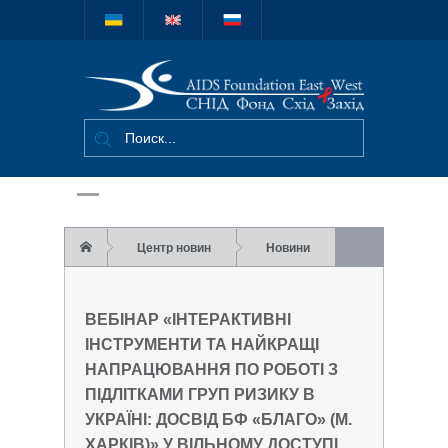
Міжнародний
благодійний
фонд "СНІД
Фонд Схід-
Захід"
Центр новин
Новини
Вебінар “Інтерактивні інструменти та
ВЕБІНАР «ІНТЕРАКТИВНІ
найкращі напрацювання по роботі з
ІНСТРУМЕНТИ ТА НАЙКРАЩІ
НАПРАЦЮВАННЯ ПО РОБОТІ З
підлітками груп ризику в Україні: Досвід БФ
ПІДЛІТКАМИ ГРУП РИЗИКУ В
“Благо” (м. Харків)” у вільному доступі на
УКРАЇНІ: ДОСВІД БФ «БЛАГО» (М.
ХАРКІВ)» У ВІЛЬНОМУ ДОСТУПІ
YouTube