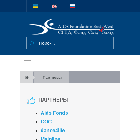
Міжнародний
благодійний
фонд "СНІД
Фонд Схід-
Захід"
Партнеры
ПАРТНЕРЫ
Aids Fonds
COC
dance4life
Mainline