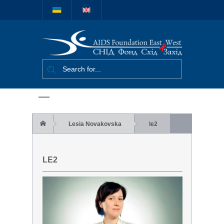
Міжнародний
благодійний
фонд "СНІД
Фонд Схід-
Захід"
Lesia Novakovska
le2
LE2