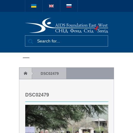
Міжнародний
благодійний
фонд "СНІД
Фонд Схід-
Захід"
DSC02479
DSC02479