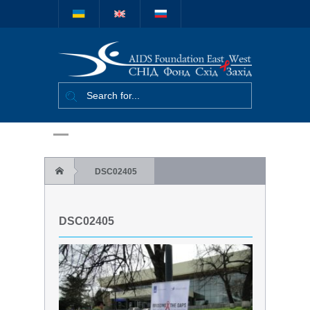
Міжнародний
благодійний
фонд "СНІД
Фонд Схід-
Захід"
DSC02405
DSC02405