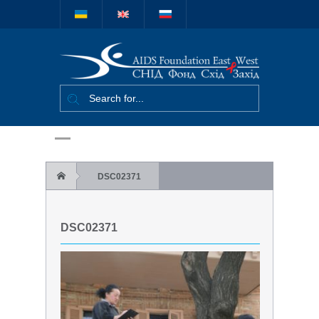
Міжнародний
благодійний
фонд "СНІД
Фонд Схід-
Захід"
DSC02371
DSC02371