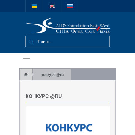
Міжнародний
благодійний
фонд "СНІД
Фонд Схід-
Захід"
конкурс @ru
КОНКУРС @RU