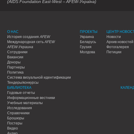
(AIDS Foundation East-West – AFEW-Україна)
О НАС
ПРОЕКТЫ
ЦЕНТР НОВОС
История создания
AFEW
Украина
Новости
Международная сеть
AFEW
Беларусь
Архив новостей
AFEW-Украина
Грузия
Фотогалерея
Сотрудники
Молдова
Петиции
Вакансии
Доноры
Партнеры
Политика
Система визуальной идентификации
Тендеры/конкурсы
БИБЛИОТЕКА
КАЛЕН
Годовые отчеты
Информационные вестники
Учебные материалы
Исследования
Справочники
Брошюры
Постеры
Видео
Аудио