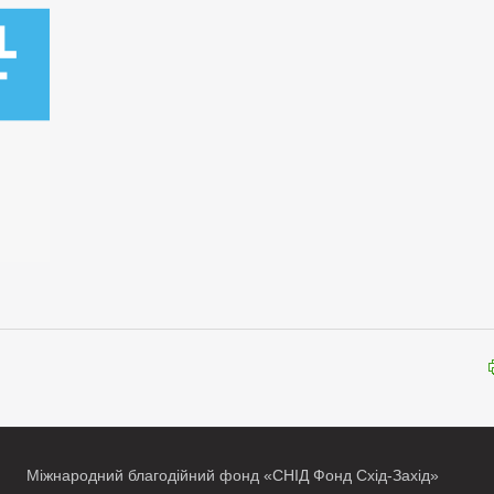
Міжнародний благодійний фонд «СНІД Фонд Схід-Захід»