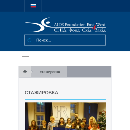
Міжнародний
благодійний
фонд "СНІД
Фонд Схід-
Захід"
стажировка
СТАЖИРОВКА