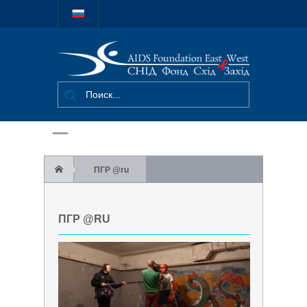
Міжнародний
благодійний
фонд "СНІД
Фонд Схід-
Захід"
ПГР @ru
ПГР @RU