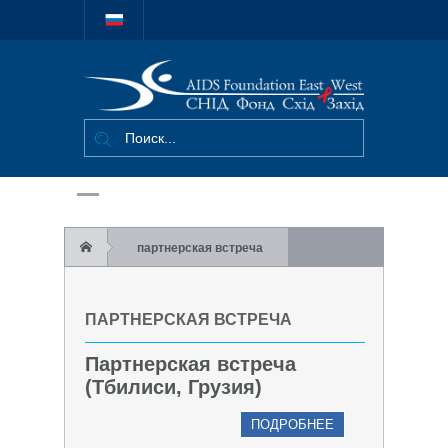
Міжнародний
благодійний
фонд "СНІД
Фонд Схід-
Захід"
партнерская встреча
ПАРТНЕРСКАЯ ВСТРЕЧА
Партнерская встреча
(Тбилиси, Грузия)
ПОДРОБНЕЕ