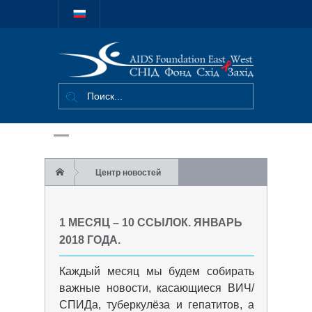
Міжнародний
благодійний
фонд "СНІД
Фонд Схід-
Захід"
Центр новостей
Архив новостей
1 МЕСЯЦ – 10 ССЫЛОК. ЯНВАРЬ
1 месяц – 10 ссылок. Январь 2018 года.
2018 ГОДА.
Каждый месяц мы будем собирать
важные новости, касающиеся ВИЧ/
СПИДа, туберкулёза и гепатитов, а