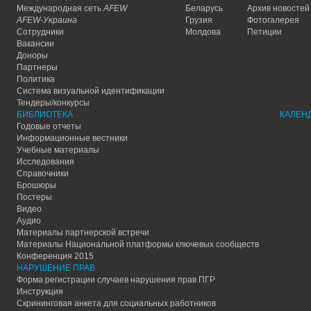
Международная сеть
AFEW
Беларусь
Архив новостей
AFEW-Украина
Грузия
Фотогалерея
Сотрудники
Молдова
Петиции
Вакансии
Доноры
Партнеры
Политика
Система визуальной идентификации
Тендеры/конкурсы
БИБЛИОТЕКА
КАЛЕН
Годовые отчеты
Информационные вестники
Учебные материалы
Исследования
Справочники
Брошюры
Постеры
Видео
Аудио
Материалы партнерской встречи
Материалы Национальной платформы ключевых сообществ
Конференция 2015
НАРУШЕНИЕ ПРАВ
Форма регистрации случаев нарушения прав ПГР
Инструкция
Скрининговая анкета для социальных работников