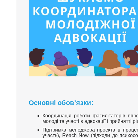
Основні обов’язки:
Координація роботи фасилітаторів впр
молоді та участі в адвокації і прийнятті 
Підтримка менеджера проекта в процес
участь), Reach Now (підходи до психосоц