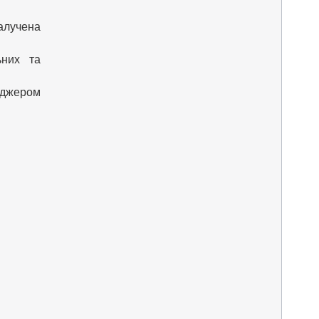
залучена
ьних та
еджером