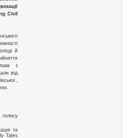
вокації
g Civil
ського
ожності
олоді й
ийняття
іткам з
али від
вськоі ,
тях.
 голосу
ація та
ty Tales