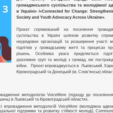
громадянського суспільства та молодіжної ад
в Україні» /«Connected for Change: Strengthenin
Society and Youth Advocacy Across Ukraine»
.
Проєкт спрямований на посилення громадян
суспільства в Україні шляхом розвитку спром
неурядових організацій та розширення участі м
підлітків у громадському житті та процесах пр
рішень. Особлива увага приділяється підл
уразливих груп та молоді з громад, які постражд
війни. Проєкт впроваджується в Львівський. Харкі
Кіровоградській та Донецькій (м. Слов’янськ) облас
овадження методологію VoiceMore (підходу до посилення
рішень) в Львівській та Кіровоградській областях.
і впровадження методологій VoiceMore (молодіжна адвок
іальної підтримки та розвитку стійкості молоді), Communi