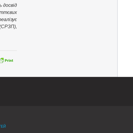
ь досвід
иттєвих
еалізує
(СРЗП),
ТЕЙ