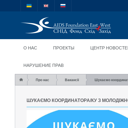
Міжнародний благод
"СНІД Фонд Схід-Зах
О НАС
ПРОЕКТЫ
ЦЕНТР НОВОСТЕ
НАРУШЕНИЕ ПРАВ
Про нас
Вакансії
Шукаємо координато
ШУКАЄМО КООРДИНАТОРА/КУ З МОЛОДІЖНО