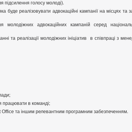
ля підсилення голосу молоді).
яка буде реалізовувати адвокаційні кампанії на місцях та 
ня молодіжних адвокаційних кампаній серед націонал
ні та реалізації молодіжних ініціатив в співпраці з мен
лади;
я працювати в команді;
t Office та іншим релевантним програмним забезпеченням.