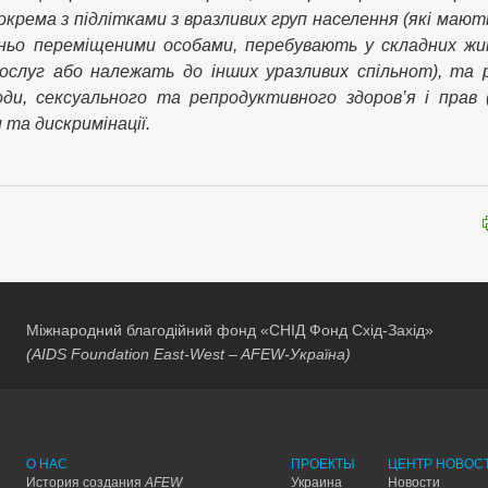
крема з підлітками з вразливих груп населення (які мают
шньо переміщеними особами, перебувають у складних ж
слуг або належать до інших уразливих спільнот), та р
ди, сексуального та репродуктивного здоров’я і прав 
та дискримінації.
Міжнародний благодійний фонд «СНІД Фонд Схід-Захід»
(AIDS Foundation East-West – AFEW-Україна)
О НАС
ПРОЕКТЫ
ЦЕНТР НОВОС
История создания
AFEW
Украина
Новости