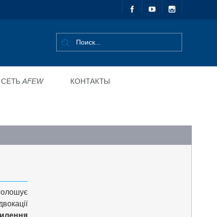
СЕТЬ
AFEW
КОНТАКТЫ
голошує
двокації
силення