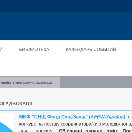
ійний фонд
ід"
Й
БИБЛИОТЕКА
КАЛЕНДАРЬ СОБЫТИЙ
ра/ку з молодіжної адвокації
Ї АДВОКАЦІЇ
МБФ “СНІД Фонд Схід-Захід” (
AFEW-Україна
)
о
конкурс на посаду координатора/ки з молодіжної а
для проєкту
“Об’єднані заради змін: По