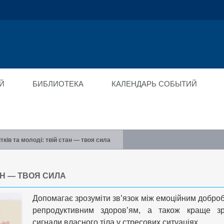
ійний фонд
ід"
Й
БИБЛИОТЕКА
КАЛЕНДАРЬ СОБЫТИЙ
тків та молоді: твій стан — твоя сила
ТАН — ТВОЯ СИЛА
Допомагає зрозуміти зв’язок між емоційним добро
репродуктивним здоров’ям, а також краще зр
сигнали власного тіла у стресових ситуаціях.