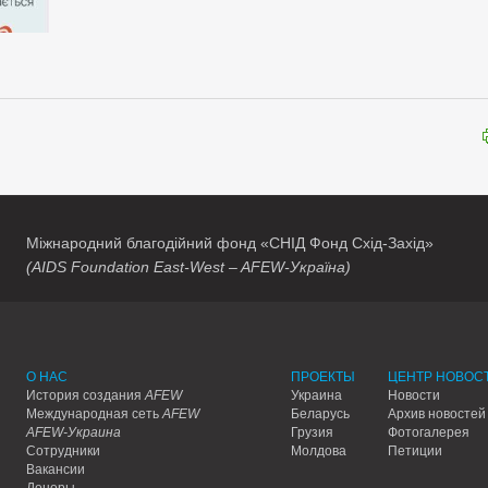
Міжнародний благодійний фонд «СНІД Фонд Схід-Захід»
(AIDS Foundation East-West – AFEW-Україна)
О НАС
ПРОЕКТЫ
ЦЕНТР НОВОС
История создания
AFEW
Украина
Новости
Международная сеть
AFEW
Беларусь
Архив новостей
AFEW-Украина
Грузия
Фотогалерея
Сотрудники
Молдова
Петиции
Вакансии