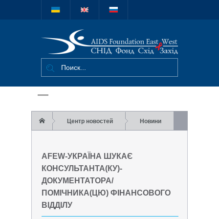
Міжнародний
благодійний
фонд "СНІД
Фонд Схід-
Захід"
Центр новостей
Новини
AFEW-Україна шукає консультанта(ку)-
AFEW-УКРАЇНА ШУКАЄ
документатора/помічника(цю) фінансового
КОНСУЛЬТАНТА(КУ)-
ДОКУМЕНТАТОРА/
відділу
ПОМІЧНИКА(ЦЮ) ФІНАНСОВОГО
ВІДДІЛУ