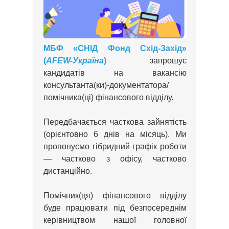
МБФ «СНІД Фонд Схід-Захід»
(
AFEW-Україна
)
запрошує
кандидатів на вакансію
консультанта(ки)-документатора/
помічника(ці) фінансового відділу.
Передбачається часткова зайнятість
(орієнтовно 6 днів на місяць). Ми
пропонуємо гібридний графік роботи
— частково з офісу, частково
дистанційно.
Помічник(ця) фінансового відділу
буде працювати під безпосереднім
керівництвом нашої головної