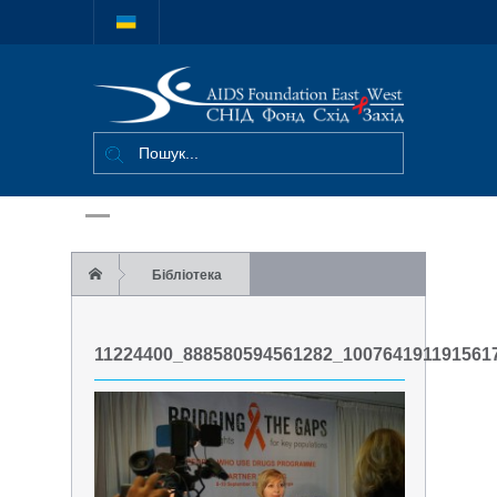
Міжнародний
благодійний
фонд "СНІД
Фонд Схід-
Захід"
Бібліотека
Матеріали партнерської зустрічі
11224400_888580594561282_100764191191561
Photos
11224400_888580594561282_1007641911915617884_o