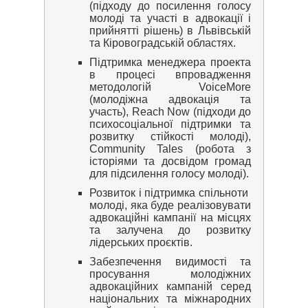
(підходу до посилення голосу
молоді та участі в адвокації і
прийнятті рішень) в Львівській
та Кіровоградській областях.
Підтримка менеджера проекта
в процесі впровадження
методологій VoiceMore
(молодіжна адвокація та
участь), Reach Now (підходи до
психосоціальної підтримки та
розвитку стійкості молоді),
Community Tales (робота з
історіями та досвідом громад
для підсилення голосу молоді).
Розвиток і підтримка спільноти
молоді, яка буде реалізовувати
адвокаційні кампанії на місцях
та залучена до розвитку
лідерських проєктів.
Забезпечення видимості та
просування молодіжних
адвокаційних кампаній серед
національних та міжнародних