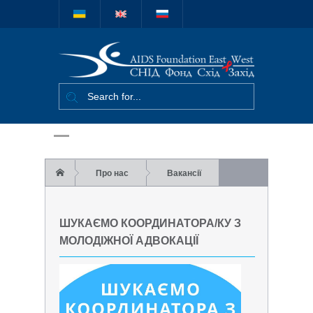
Міжнародний
благодійний
фонд "СНІД
Фонд Схід-
Захід"
Про нас
Вакансії
Шукаємо координатора/ку з молодіжної
ШУКАЄМО КООРДИНАТОРА/КУ З
адвокації
МОЛОДІЖНОЇ АДВОКАЦІЇ