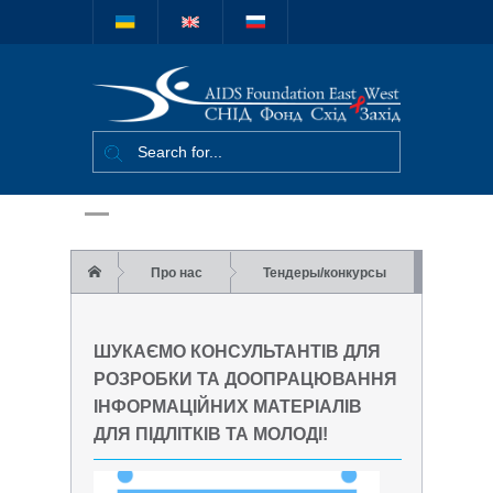
Міжнародний
благодійний
фонд "СНІД
Фонд Схід-
Захід"
Про нас
Тендеры/конкурсы
Шукаємо консультантів для розробки та
ШУКАЄМО КОНСУЛЬТАНТІВ ДЛЯ
доопрацювання інформаційних матеріалів
РОЗРОБКИ ТА ДООПРАЦЮВАННЯ
ІНФОРМАЦІЙНИХ МАТЕРІАЛІВ
для підлітків та молоді!
ДЛЯ ПІДЛІТКІВ ТА МОЛОДІ!